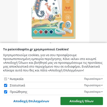
Djeco
Djeco Δημιουργώ με Σφραγίδες
To
paixnidospito.gr
χρησιμοποιεί Cookies!
'Ζωάκια (08742)
Χρησιμοποιούμε cookies, για να σου προσφέρουμε
προσωποποιημένη εμπειρία περιήγησης. Κάνε «κλικ» στο κουμπί
«Αποδοχή Όλων» και βοήθησέ μας να προσαρμόσουμε τις προτάσεις
μας αποκλειστικά στο περιεχόμενο που σε ενδιαφέρει. Εναλλακτικά
κλίκαρε αυτά που θες και πάτα «Αποδοχή Επιλεγμένων»!
To
paixnidospito.gr
χρησιμοποιεί Cookies!
Αναγκαία
Περισσότερα
Στατιστικά
Περισσότερα
Προώθησης
Περισσότερα
Αποδοχή Επιλεγμένων
Αποδοχή Όλων
paixnidospito.gr
χρησιμοποιεί Cookies!