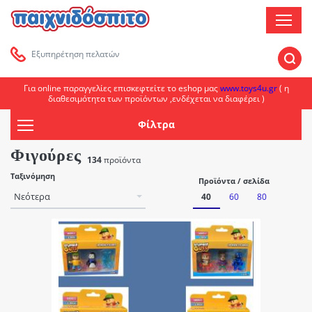
MEN
Εξυπηρέτηση πελατών
ΑΝΑΖΗ
ΑΝΑΖΗΤΗΣΗ
Για online παραγγελίες επισκεφτείτε το eshop μας
www.toys4u.gr
( η
διαθεσιμότητα των προϊόντων ,ενδέχεται να διαφέρει )
Φίλτρα
Φιγούρες
134
προϊόντα
Ταξινόμηση
Προϊόντα / σελίδα
40
60
80