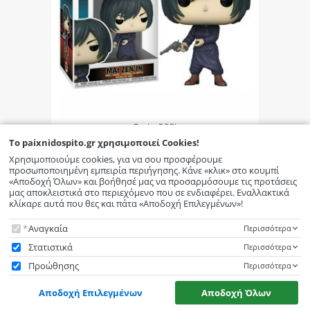
Funko POP!
Funko Pop! Animation: Jujutsu Kaisen -
To
paixnidospito.gr
χρησιμοποιεί Cookies!
Mai Zen'in Vinyl Figure Νο 1372 (72044)
Χρησιμοποιούμε cookies, για να σου προσφέρουμε
προσωποποιημένη εμπειρία περιήγησης. Κάνε «κλικ» στο κουμπί
«Αποδοχή Όλων» και βοήθησέ μας να προσαρμόσουμε τις προτάσεις
μας αποκλειστικά στο περιεχόμενο που σε ενδιαφέρει. Εναλλακτικά
κλίκαρε αυτά που θες και πάτα «Αποδοχή Επιλεγμένων»!
To
paixnidospito.gr
χρησιμοποιεί Cookies!
Αναγκαία
Περισσότερα
Στατιστικά
Περισσότερα
Προώθησης
Περισσότερα
Αποδοχή Επιλεγμένων
Αποδοχή Όλων
paixnidospito.gr
χρησιμοποιεί Cookies!