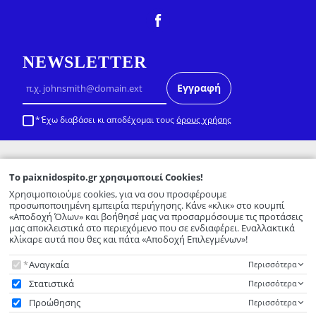
NEWSLETTER
Εγγραφή
Έχω διαβάσει κι αποδέχομαι τους
όρους χρήσης
ΠΑΙΧΝΙΔΟΣΠΙΤΟ | ΓΕΜΗ: 76388527000
To
paixnidospito.gr
χρησιμοποιεί Cookies!
Χρησιμοποιούμε cookies, για να σου προσφέρουμε
TOP ΚΑΤΗΓΟΡΙΕΣ
προσωποποιημένη εμπειρία περιήγησης. Κάνε «κλικ» στο κουμπί
«Αποδοχή Όλων» και βοήθησέ μας να προσαρμόσουμε τις προτάσεις
μας αποκλειστικά στο περιεχόμενο που σε ενδιαφέρει. Εναλλακτικά
ΕΞΥΠΗΡΕΤΗΣΗ ΠΕΛΑΤΩΝ
κλίκαρε αυτά που θες και πάτα «Αποδοχή Επιλεγμένων»!
To
paixnidospito.gr
χρησιμοποιεί Cookies!
Αναγκαία
Περισσότερα
ΣΧΕΤΙΚΑ ΜΕ ΕΜΑΣ
Στατιστικά
Περισσότερα
Προώθησης
Περισσότερα
© 2026
ΠΑΙΧΝΙΔΟΣΠΙΤΟ | ΓΕΜΗ: 76388527000
All rights reserved