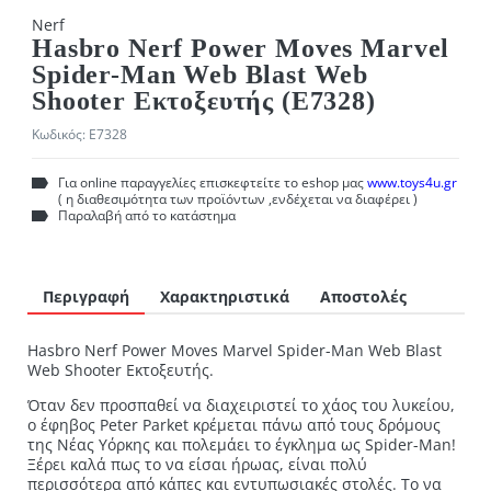
Nerf
Hasbro Nerf Power Moves Marvel
Spider-Man Web Blast Web
Shooter Εκτοξευτής (E7328)
Κωδικός:
E7328
Για online παραγγελίες επισκεφτείτε το eshop μας
www.toys4u.gr
( η διαθεσιμότητα των προϊόντων ,ενδέχεται να διαφέρει )
Παραλαβή από το κατάστημα
Περιγραφή
Χαρακτηριστικά
Αποστολές
Hasbro Nerf Power Moves Marvel Spider-Man Web Blast
Web Shooter Εκτοξευτής.
Όταν δεν προσπαθεί να διαχειριστεί το χάος του λυκείου,
ο έφηβος Peter Parket κρέμεται πάνω από τους δρόμους
της Νέας Υόρκης και πολεμάει το έγκλημα ως Spider-Man!
Ξέρει καλά πως το να είσαι ήρωας, είναι πολύ
περισσότερα από κάπες και εντυπωσιακές στολές. Το να